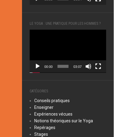
LE YOGA : UNE PRATIQUE POUR LES HOMMES ?
Lecteur
vidéo
00:00
03:07
CATÉGORIES
Conseils pratiques
Enseigner
Expériences vécues
Notions théoriques sur le Yoga
Repérages
Stages