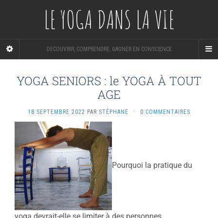
LE YOGA DANS LA VIE
DECOUVRIR, COMPRENDRE, GAGNER EN CONSCIENCE
YOGA SENIORS : le YOGA À TOUT
AGE
18 SEPTEMBRE 2022
PAR
STÉPHANE
·
0 COMMENTAIRES
Pourquoi la pratique du
yoga devrait-elle se limiter à des personnes