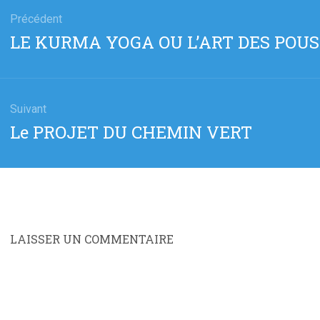
gation
Précédent
Article
LE KURMA YOGA OU L’ART DES PO
cle
précédent
:
Suivant
Article
Le PROJET DU CHEMIN VERT
suivant
:
LAISSER UN COMMENTAIRE