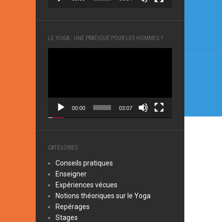
Navi
de
l’arti
LE YOGA : UNE PRATIQUE POUR LES HOMMES ?
Lecteur
vidéo
00:00
03:07
CATÉGORIES
Conseils pratiques
Enseigner
Expériences vécues
Notions théoriques sur le Yoga
Repérages
Stages