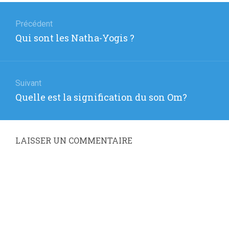
Navigation
de
Précédent
Article
Qui sont les Natha-Yogis ?
l’article
précédent
:
Suivant
Article
Quelle est la signification du son Om?
suivant
:
LAISSER UN COMMENTAIRE