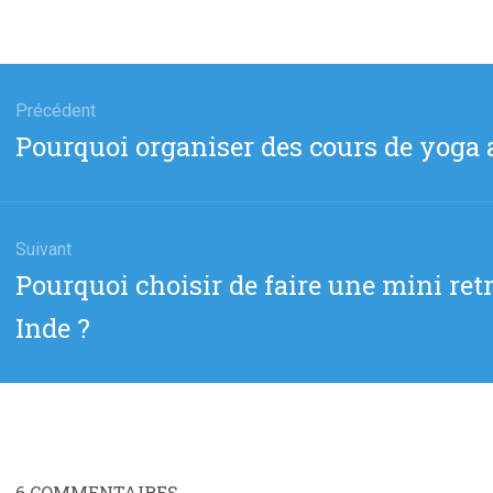
gation
Précédent
Article
Pourquoi organiser des cours de yoga a
cle
précédent
:
Suivant
Article
Pourquoi choisir de faire une mini re
suivant
Inde ?
:
6
COMMENTAIRES