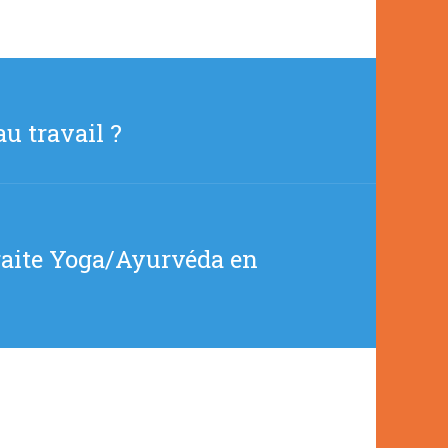
u travail ?
traite Yoga/Ayurvéda en