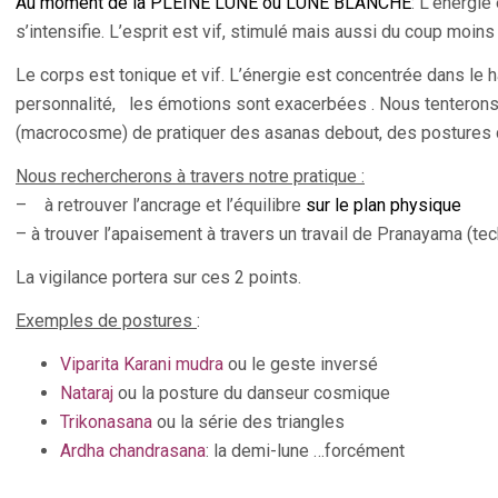
Au moment de la PLEINE LUNE ou LUNE BLANCHE
: L’énergie
s’intensifie. L’esprit est vif, stimulé mais aussi du coup moin
Le corps est tonique et vif. L’énergie est concentrée dans le ha
personnalité, les émotions sont exacerbées . Nous tenterons
(macrocosme) de pratiquer des asanas debout, des postures d
Nous rechercherons à travers notre pratique :
– à retrouver l’ancrage et l’équilibre
sur le plan physique
– à trouver l’apaisement à travers un travail de Pranayama (te
La vigilance portera sur ces 2 points.
Exemples de postures
:
Viparita Karani mudra
ou le geste inversé
Nataraj
ou la posture du danseur cosmique
Trikonasana
ou la série des triangles
Ardha chandrasana
: la demi-lune …forcément