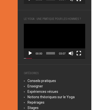
LE YOGA : UNE PRATIQUE POUR LES HOMMES ?
Lecteur
vidéo
00:00
03:07
CATÉGORIES
Conseils pratiques
Enseigner
Expériences vécues
Notions théoriques sur le Yoga
Repérages
Stages